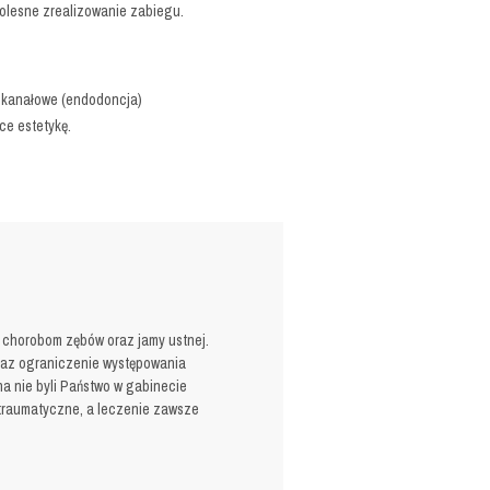
bolesne zrealizowanie zabiegu.
e kanałowe (endodoncja)
ce estetykę.
u chorobom zębów oraz jamy ustnej.
raz ograniczenie występowania
na nie byli Państwo w gabinecie
atraumatyczne, a leczenie zawsze