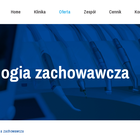
Home
Klinika
Oferta
Zespół
Cennik
Ko
logia zachowawcza
ia zachowawcza