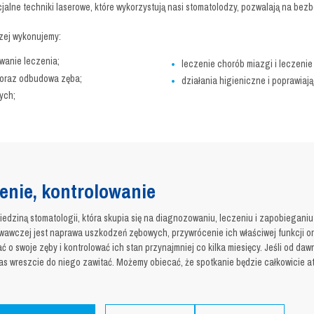
cjalne techniki laserowe, które wykorzystują nasi stomatolodzy, pozwalają na bez
zej wykonujemy:
wanie leczenia;
leczenie chorób miazgi i leczeni
oraz odbudowa zęba;
działania higieniczne i poprawiają
ych;
zenie, kontrolowanie
edziną stomatologii, która skupia się na diagnozowaniu, leczeniu i zapobiegani
awczej jest naprawa uszkodzeń zębowych, przywrócenie ich właściwej funkcji o
 o swoje zęby i kontrolować ich stan przynajmniej co kilka miesięcy. Jeśli od daw
as wreszcie do niego zawitać. Możemy obiecać, że spotkanie będzie całkowicie 