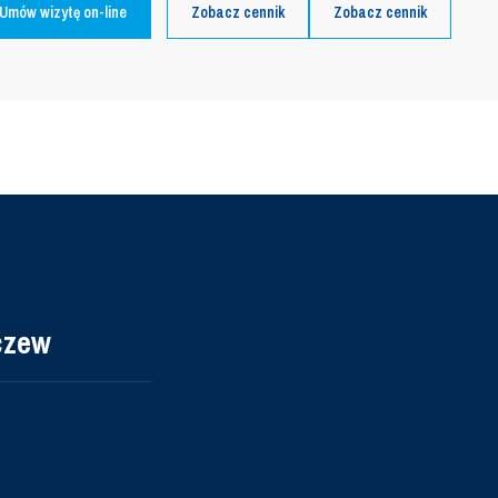
Umów wizytę on-line
Zobacz cennik
Zobacz cennik
czew