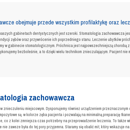
awcze obejmuje przede wszystkim profilaktykę oraz lec
naszych gabinetach dentystycznych jest szeroki. Stomatologia zachowawcza je
ondycji zębów oraz przywrócenie ich poprzedniego stanu. Leczenie ubytków pró
emy w gabinecie stomatologicznym. Próchnica jest najpowszechniejszą chorobą z
ykonujemy bezboleśnie, a to dzięki wielu technikom znieczulającym. Pacjent nie 
atologia zachowawcza
 znieczuleniu miejscowym. Dysponujemy również urządzeniem przeznaczonym do
pozytowe są w kolorze zęba pacjenta i pozwalają na minimalną preparację tkanek
ie, co z kolei zmniejsza czas potrzebny na przeprowadzenie leczenia. To także wi
e nie zawsze była do tej pory przyjemna. Staramy się obalić mit, który wskazuje 